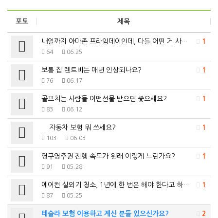
포토
제목
내일까지 아마존 프라임데이인데, 다들 어떤 거 사셨는지…
1
64
06.25
보통 집 렌트비는 매년 인상되나요?
1
76
06.17
골프치는 사람들 어떤선물 받으면 좋으세요?
1
83
06.12
자동차 보험 뭐 쓰세요?
1
103
06.03
영구영주권 진행 속도가 원래 이렇게 느린가요?
1
91
05.28
에어컨 실외기 청소, 1년에 한 번은 해야 한다고 하던…
1
87
05.25
테슬라 보험 이용하고 계신 분들 있으신가요?
2