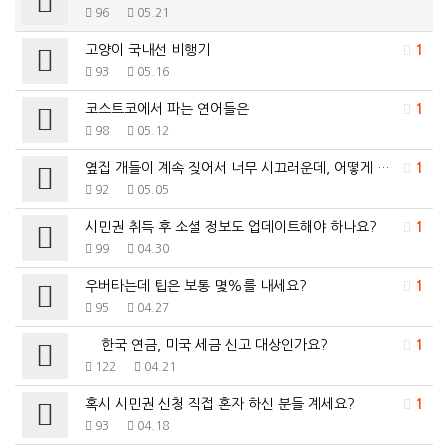
96
05.21
고양이 국내선 비행기
1
93
05.16
코스트코에서 파는 연어들은
1
98
05.12
옆집 개들이 계속 짖어서 너무 시끄러운데, 어떻게 해야…
1
92
05.05
시민권 취득 후 소셜 정보도 업데이트해야 하나요?
1
99
04.30
우버타는데 팁은 보통 몇%를 내세요?
1
95
04.27
한국 연금, 미국 세금 신고 대상인가요?
1
122
04.21
혹시 시민권 신청 직접 혼자 하신 분들 계세요?
1
93
04.18