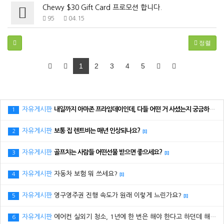
Chewy $30 Gift Card 프로모션 합니다.
95
04.15
정렬
1
2
3
4
5
자유게시판
내일까지 아마존 프라임데이인데, 다들 어떤 거 사셨는지 궁금하네요.
1
자유게시판
보통 집 렌트비는 매년 인상되나요?
2
[1]
자유게시판
골프치는 사람들 어떤선물 받으면 좋으세요?
3
[1]
자유게시판
자동차 보험 뭐 쓰세요?
4
[1]
자유게시판
영구영주권 진행 속도가 원래 이렇게 느린가요?
5
[1]
자유게시판
에어컨 실외기 청소, 1년에 한 번은 해야 한다고 하던데 해보신 분 있으세요?
6