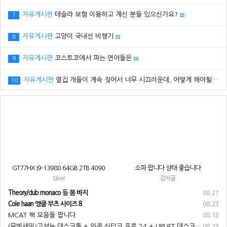
자유게시판
테슬라 보험 이용하고 계신 분들 있으신가요?
7
[2]
자유게시판
고양이 국내선 비행기
8
[1]
자유게시판
코스트코에서 파는 연어들은
9
[1]
자유게시판
옆집 개들이 계속 짖어서 너무 시끄러운데, 어떻게 해야될까요? ㅠㅠ
10
GT77HX I9-13980 64GB 2TB 4090
소파 팝니다 상태 좋습니다
Silver
감자골
Theory/club monaco 등 봄 바지
08.27
Cole haan 앵클 부츠 사이즈 8
08.23
MCAT 책 모음들 팝니다
08.18
(무빙세일)고성능 데스크톱 + 와콤 신티크 프로 24 + UPLIFT 데스크 + 기타 부속품 전부 팝니다
08.15