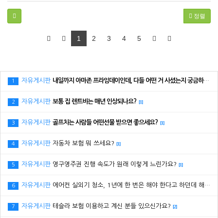
정렬
1
2
3
4
5
자유게시판
내일까지 아마존 프라임데이인데, 다들 어떤 거 사셨는지 궁금하네요.
1
자유게시판
보통 집 렌트비는 매년 인상되나요?
2
[1]
자유게시판
골프치는 사람들 어떤선물 받으면 좋으세요?
3
[1]
자유게시판
자동차 보험 뭐 쓰세요?
4
[1]
자유게시판
영구영주권 진행 속도가 원래 이렇게 느린가요?
5
[1]
자유게시판
에어컨 실외기 청소, 1년에 한 번은 해야 한다고 하던데 해보신 분 있으세요?
6
자유게시판
테슬라 보험 이용하고 계신 분들 있으신가요?
7
[2]