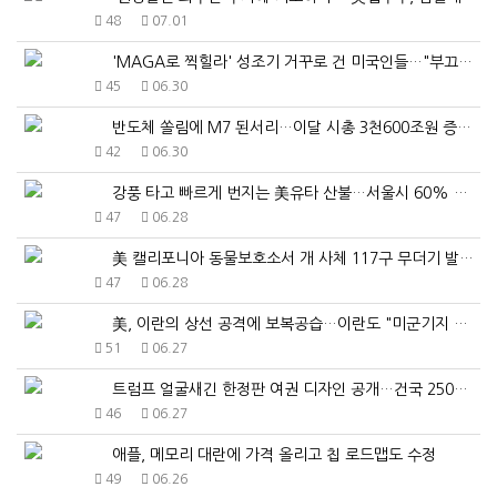
48
07.01
'MAGA로 찍힐라' 성조기 거꾸로 건 미국인들…"부끄…
45
06.30
반도체 쏠림에 M7 된서리…이달 시총 3천600조원 증…
42
06.30
강풍 타고 빠르게 번지는 美유타 산불…서울시 60% 면…
47
06.28
美 캘리포니아 동물보호소서 개 사체 117구 무더기 발…
47
06.28
美, 이란의 상선 공격에 보복공습…이란도 "미군기지 때…
51
06.27
트럼프 얼굴새긴 한정판 여권 디자인 공개…건국 250주…
46
06.27
애플, 메모리 대란에 가격 올리고 칩 로드맵도 수정
49
06.26