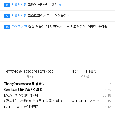
자유게시판
고양이 국내선 비행기
8
[1]
자유게시판
코스트코에서 파는 연어들은
9
[1]
자유게시판
옆집 개들이 계속 짖어서 너무 시끄러운데, 어떻게 해야될까요? ㅠㅠ
10
GT77HX I9-13980 64GB 2TB 4090
소파 팝니다 상태 좋습니다
Silver
감자골
Theory/club monaco 등 봄 바지
08.27
Cole haan 앵클 부츠 사이즈 8
08.23
MCAT 책 모음들 팝니다
08.18
(무빙세일)고성능 데스크톱 + 와콤 신티크 프로 24 + UPLIFT 데스크 + 기타 부속품 전부 팝니다
08.15
LG puricare 공기청정기
08.12