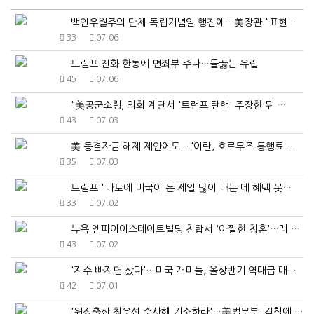
백인우월주의 단체 독립기념일 행진에…美장관 "표현의 자…
33
07.06
트럼프 전화 한통에 면죄부 주나…들끓는 유럽
45
07.06
"美공군소령, 의회 계단서 '트럼프 탄핵' 주장한 뒤 …
43
07.03
美 동결자금 해제 제안에도…"이란, 호르무즈 통행료 고…
35
07.03
트럼프 "나토에 미국이 돈 제일 많이 내는 데 혜택 못…
33
07.02
뉴욕 엠파이어스테이트빌딩 첨탑서 '아찔한 청혼'…러 커…
43
07.02
'지수 빠지면 샀다'…미국 개미들, 올상반기 역대급 매…
42
07.01
'원정출산 최우선 수사해 기소하라'…美법무부, 검찰에 …