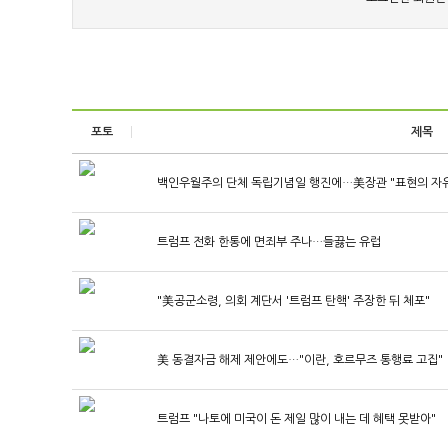
포토
제목
백인우월주의 단체 독립기념일 행진에…美장관 "표현의 자
트럼프 전화 한통에 면죄부 주나…들끓는 유럽
"美공군소령, 의회 계단서 '트럼프 탄핵' 주장한 뒤 체포"
美 동결자금 해제 제안에도…"이란, 호르무즈 통행료 고집"
트럼프 "나토에 미국이 돈 제일 많이 내는 데 혜택 못받아"