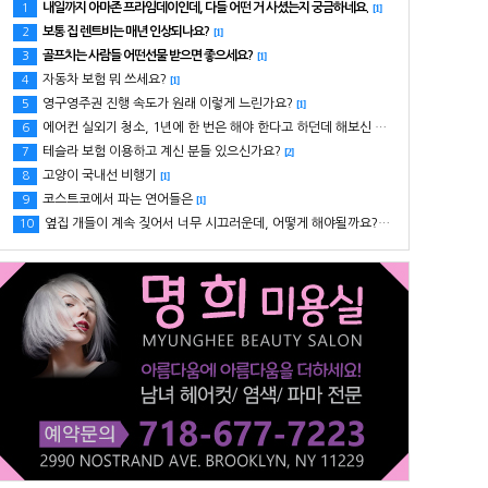
내일까지 아마존 프라임데이인데, 다들 어떤 거 사셨는지 궁금하네요.
1
[1]
보통 집 렌트비는 매년 인상되나요?
2
[1]
골프치는 사람들 어떤선물 받으면 좋으세요?
3
[1]
자동차 보험 뭐 쓰세요?
4
[1]
영구영주권 진행 속도가 원래 이렇게 느린가요?
5
[1]
에어컨 실외기 청소, 1년에 한 번은 해야 한다고 하던데 해보신 분 있으세요?
6
[1]
테슬라 보험 이용하고 계신 분들 있으신가요?
7
[2]
고양이 국내선 비행기
8
[1]
코스트코에서 파는 연어들은
9
[1]
옆집 개들이 계속 짖어서 너무 시끄러운데, 어떻게 해야될까요? ㅠㅠ
10
[1]