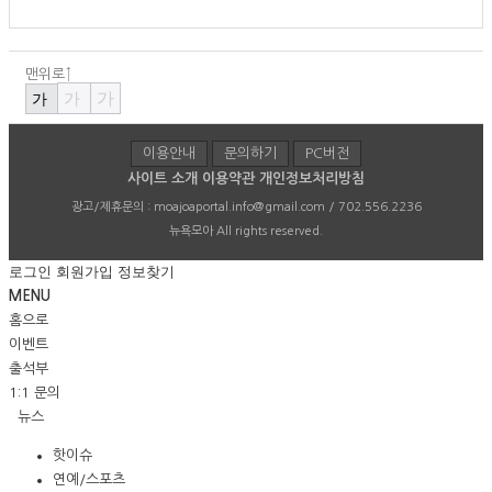
맨위로↑
가
가
가
이용안내
문의하기
PC버전
사이트 소개
이용약관
개인정보처리방침
광고/제휴문의 :
moajoaportal.info@gmail.com / 702.556.2236
뉴욕모아
All rights reserved.
로그인
회원가입
정보찾기
MENU
홈으로
이벤트
출석부
1:1 문의
뉴스
핫이슈
연예/스포츠