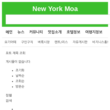
New York Moa
메인
뉴스
커뮤니티
맛집소개
호텔정보
여행지정보
요기어때
구인구직
벼룩시장
렌트/리스
자유게시판
비지니스홍보
포토
제목
조회
게시물이 없습니다.
초기화
날짜순
조회순
방문순
정렬
검색