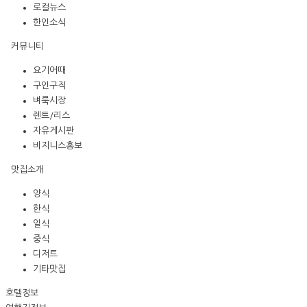
로컬뉴스
한인소식
커뮤니티
요기어때
구인구직
벼룩시장
렌트/리스
자유게시판
비지니스홍보
맛집소개
양식
한식
일식
중식
디저트
기타맛집
호텔정보