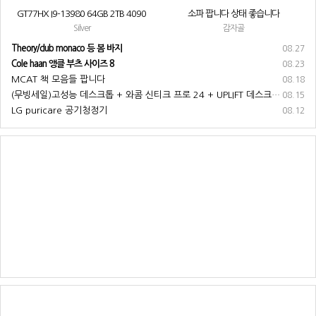
GT77HX I9-13980 64GB 2TB 4090
소파 팝니다 상태 좋습니다
Silver
감자골
Theory/club monaco 등 봄 바지
08.27
Cole haan 앵클 부츠 사이즈 8
08.23
MCAT 책 모음들 팝니다
08.18
(무빙세일)고성능 데스크톱 + 와콤 신티크 프로 24 + UPLIFT 데스크 + 기타 부속품 전부 팝니다
08.15
LG puricare 공기청정기
08.12