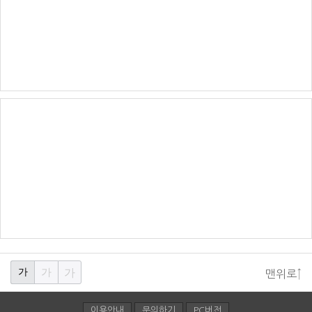
가
가
가
맨위로↑
이용안내
문의하기
PC버전