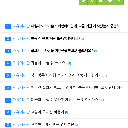
자유게시판
내일까지 아마존 프라임데이인데, 다들 어떤 거 사셨는지 궁금하네요.
1
자유게시판
보통 집 렌트비는 매년 인상되나요?
2
[1]
자유게시판
골프치는 사람들 어떤선물 받으면 좋으세요?
3
[1]
자유게시판
자동차 보험 뭐 쓰세요?
4
[1]
자유게시판
영구영주권 진행 속도가 원래 이렇게 느린가요?
5
[1]
자유게시판
에어컨 실외기 청소, 1년에 한 번은 해야 한다고 하던데 해보신 분 있으세요?
6
자유게시판
테슬라 보험 이용하고 계신 분들 있으신가요?
7
[2]
자유게시판
고양이 국내선 비행기
8
[1]
자유게시판
코스트코에서 파는 연어들은
9
[1]