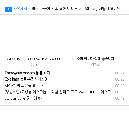
자유게시판
옆집 개들이 계속 짖어서 너무 시끄러운데, 어떻게 해야될까요? ㅠㅠ
10
GT77HX I9-13980 64GB 2TB 4090
소파 팝니다 상태 좋습니다
Silver
감자골
Theory/club monaco 등 봄 바지
08.27
Cole haan 앵클 부츠 사이즈 8
08.23
MCAT 책 모음들 팝니다
08.18
(무빙세일)고성능 데스크톱 + 와콤 신티크 프로 24 + UPLIFT 데스크 + 기타 부속품 전부 팝니다
08.15
LG puricare 공기청정기
08.12