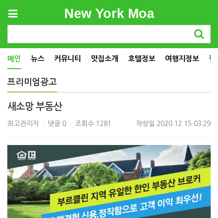
New York Moa
메인
뉴스
커뮤니티
맛집소개
호텔정보
여행지정보
컬
프리미엄광고
새소망 부동산
최고관리자
댓글 0
조회수 1281
작성일
2020.12.15 03:29
|
|