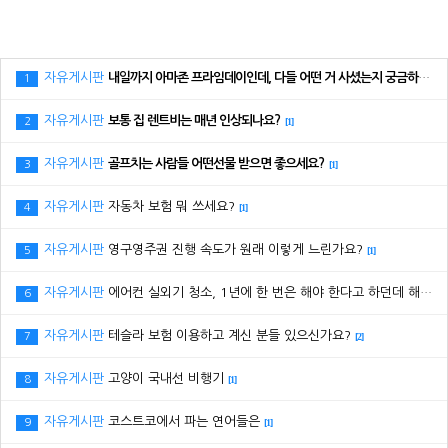
자유게시판
내일까지 아마존 프라임데이인데, 다들 어떤 거 사셨는지 궁금하네요.
1
자유게시판
보통 집 렌트비는 매년 인상되나요?
2
[1]
자유게시판
골프치는 사람들 어떤선물 받으면 좋으세요?
3
[1]
자유게시판
자동차 보험 뭐 쓰세요?
4
[1]
자유게시판
영구영주권 진행 속도가 원래 이렇게 느린가요?
5
[1]
자유게시판
에어컨 실외기 청소, 1년에 한 번은 해야 한다고 하던데 해보신 분 있으세요?
6
자유게시판
테슬라 보험 이용하고 계신 분들 있으신가요?
7
[2]
자유게시판
고양이 국내선 비행기
8
[1]
자유게시판
코스트코에서 파는 연어들은
9
[1]