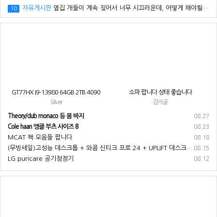
자유게시판
옆집 개들이 계속 짖어서 너무 시끄러운데, 어떻게 해야될까요? ㅠㅠ
10
GT77HX I9-13980 64GB 2TB 4090
소파 팝니다 상태 좋습니다
Silver
감자골
Theory/club monaco 등 봄 바지
08.27
Cole haan 앵클 부츠 사이즈 8
08.23
MCAT 책 모음들 팝니다
08.18
(무빙세일)고성능 데스크톱 + 와콤 신티크 프로 24 + UPLIFT 데스크 + 기타 부속품 전부 팝니다
08.15
LG puricare 공기청정기
08.12