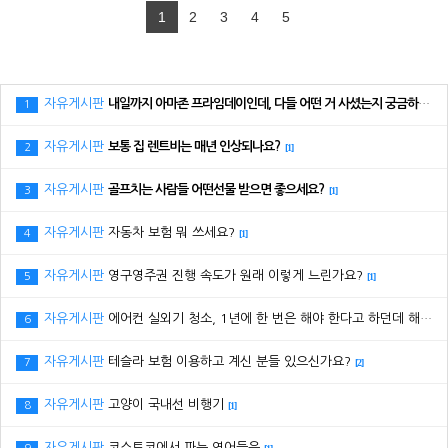
1
2
3
4
5
자유게시판
내일까지 아마존 프라임데이인데, 다들 어떤 거 사셨는지 궁금하네요.
1
자유게시판
보통 집 렌트비는 매년 인상되나요?
2
[1]
자유게시판
골프치는 사람들 어떤선물 받으면 좋으세요?
3
[1]
자유게시판
자동차 보험 뭐 쓰세요?
4
[1]
자유게시판
영구영주권 진행 속도가 원래 이렇게 느린가요?
5
[1]
자유게시판
에어컨 실외기 청소, 1년에 한 번은 해야 한다고 하던데 해보신 분 있으세요?
6
자유게시판
테슬라 보험 이용하고 계신 분들 있으신가요?
7
[2]
자유게시판
고양이 국내선 비행기
8
[1]
자유게시판
코스트코에서 파는 연어들은