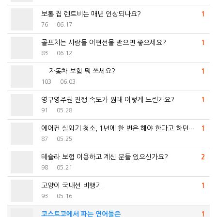
보통 집 렌트비는 매년 인상되나요?
1
76
06.17
골프치는 사람들 어떤선물 받으면 좋으세요?
1
83
06.12
자동차 보험 뭐 쓰세요?
1
103
06.03
영구영주권 진행 속도가 원래 이렇게 느린가요?
1
91
05.28
에어컨 실외기 청소, 1년에 한 번은 해야 한다고 하던…
1
87
05.25
테슬라 보험 이용하고 계신 분들 있으신가요?
2
98
05.21
고양이 국내선 비행기
1
93
05.16
코스트코에서 파는 연어들은
1