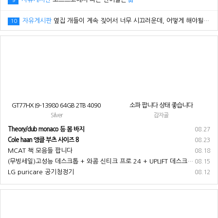
9
[1]
자유게시판
옆집 개들이 계속 짖어서 너무 시끄러운데, 어떻게 해야될까요? ㅠㅠ
10
GT77HX I9-13980 64GB 2TB 4090
소파 팝니다 상태 좋습니다
Silver
감자골
Theory/club monaco 등 봄 바지
08.27
Cole haan 앵클 부츠 사이즈 8
08.23
MCAT 책 모음들 팝니다
08.18
(무빙세일)고성능 데스크톱 + 와콤 신티크 프로 24 + UPLIFT 데스크 + 기타 부속품 전부 팝니다
08.15
LG puricare 공기청정기
08.12