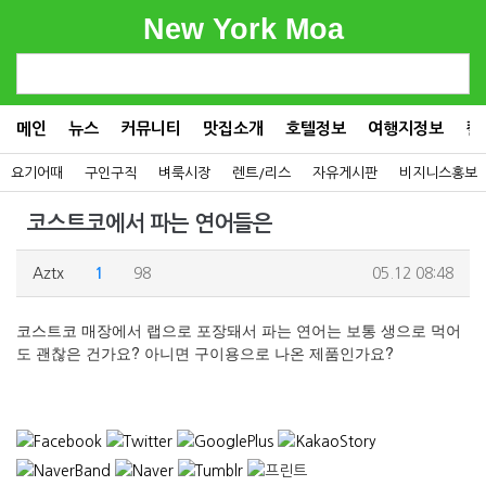
New York Moa
메인
뉴스
커뮤니티
맛집소개
호텔정보
여행지정보
컬
요기어때
구인구직
벼룩시장
렌트/리스
자유게시판
비지니스홍보
코스트코에서 파는 연어들은
Aztx
1
98
05.12 08:48
코스트코 매장에서 랩으로 포장돼서 파는 연어는 보통 생으로 먹어
도 괜찮은 건가요? 아니면 구이용으로 나온 제품인가요?