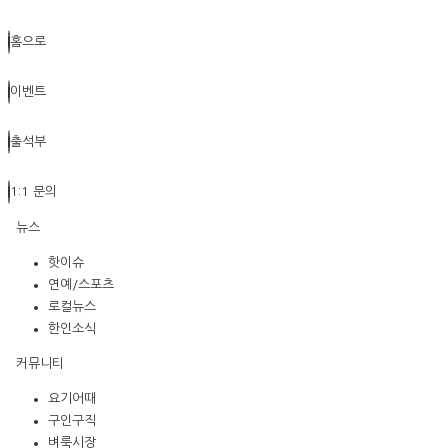
홈으로
이벤트
출석부
1:1 문의
뉴스
핫이슈
연예/스포츠
로컬뉴스
한인소식
커뮤니티
요기어때
구인구직
벼룩시장