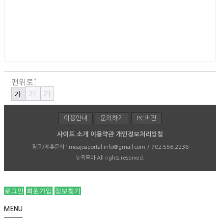
맨위로↑
가
가
가
이용안내
문의하기
PC버전
사이트 소개
이용약관
개인정보처리방침
광고/제휴문의 :
moajoaportal.info@gmail.com / 702.556.2236
뉴욕모아
All rights reserved.
로그인
회원가입
정보찾기
MENU