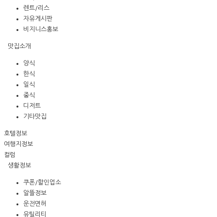
렌트/리스
자유게시판
비지니스홍보
맛집소개
양식
한식
일식
중식
디저트
기타맛집
호텔정보
여행지정보
컬럼
생활정보
쿠폰/할인업소
알뜰정보
운전면허
유틸리티