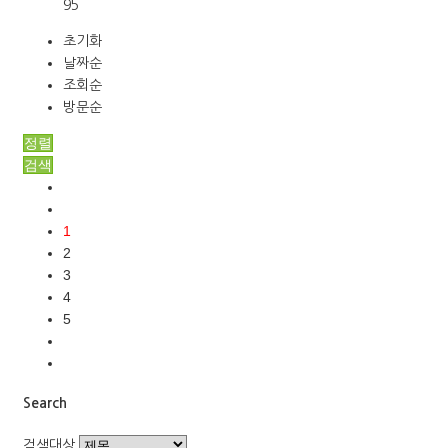
95
초기화
날짜순
조회순
방문순
정렬
검색
1
2
3
4
5
Search
검색대상