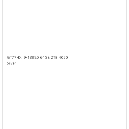
GT77HX I9-13980 64GB 2TB 4090
Silver