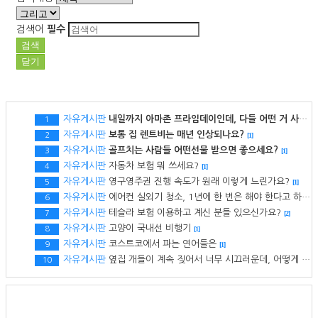
검색어
필수
검색
닫기
자유게시판
내일까지 아마존 프라임데이인데, 다들 어떤 거 사셨는지 궁금하네요.
1
자유게시판
보통 집 렌트비는 매년 인상되나요?
2
[1]
자유게시판
골프치는 사람들 어떤선물 받으면 좋으세요?
3
[1]
자유게시판
자동차 보험 뭐 쓰세요?
4
[1]
자유게시판
영구영주권 진행 속도가 원래 이렇게 느린가요?
5
[1]
자유게시판
에어컨 실외기 청소, 1년에 한 번은 해야 한다고 하던데 해보신 분 있으세요?
6
자유게시판
테슬라 보험 이용하고 계신 분들 있으신가요?
7
[2]
자유게시판
고양이 국내선 비행기
8
[1]
자유게시판
코스트코에서 파는 연어들은
9
[1]
자유게시판
옆집 개들이 계속 짖어서 너무 시끄러운데, 어떻게 해야될까요? ㅠㅠ
10