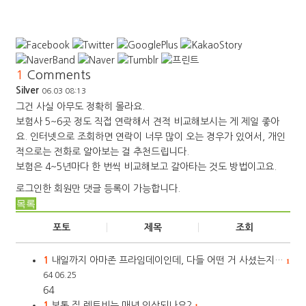
1
Comments
Silver
06.03 08:13
그건 사실 아무도 정확히 몰라요.
보험사 5~6곳 정도 직접 연락해서 견적 비교해보시는 게 제일 좋아
요. 인터넷으로 조회하면 연락이 너무 많이 오는 경우가 있어서, 개인
적으로는 전화로 알아보는 걸 추천드립니다.
보험은 4~5년마다 한 번씩 비교해보고 갈아타는 것도 방법이고요.
로그인한 회원만 댓글 등록이 가능합니다.
목록
포토
제목
조회
1
내일까지 아마존 프라임데이인데, 다들 어떤 거 사셨는지…
1
64
06.25
64
1
보통 집 렌트비는 매년 인상되나요?