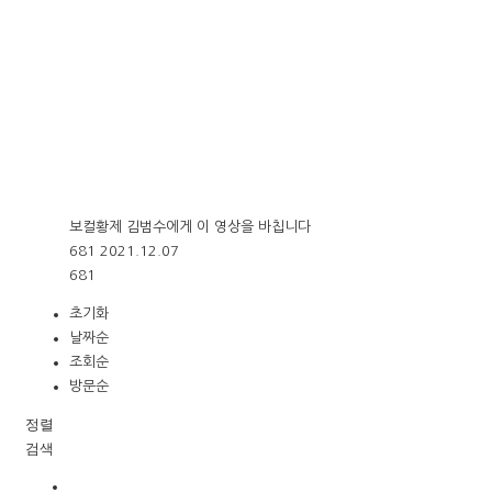
보컬황제 김범수에게 이 영상을 바칩니다
681
2021.12.07
681
초기화
날짜순
조회순
방문순
정렬
검색