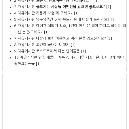
2
자유게시판
보통 집 렌트비는 매년 인상되나요?
[1]
3
자유게시판
골프치는 사람들 어떤선물 받으면 좋으세요?
[1]
4
자유게시판
자동차 보험 뭐 쓰세요?
[1]
5
자유게시판
영구영주권 진행 속도가 원래 이렇게 느린가요?
[1]
6
자유게시판
에어컨 실외기 청소, 1년에 한 번은 해야 한다고 하던데 해
보신 분 있으세요?
[1]
7
자유게시판
테슬라 보험 이용하고 계신 분들 있으신가요?
[2]
8
자유게시판
고양이 국내선 비행기
[1]
9
자유게시판
코스트코에서 파는 연어들은
[1]
10
자유게시판
옆집 개들이 계속 짖어서 너무 시끄러운데, 어떻게 해야
될까요? ㅠㅠ
[1]