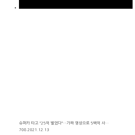
슈퍼카 타고 "25억 벌었다"‥가짜 영상으로 5백억 사…
708
2021.12.13